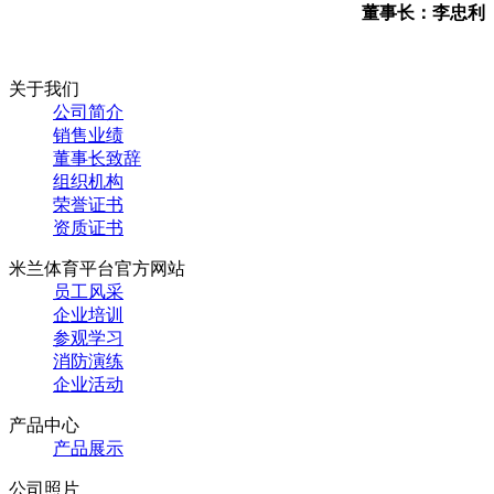
董事长：李忠利
关于我们
公司简介
销售业绩
董事长致辞
组织机构
荣誉证书
资质证书
米兰体育平台官方网站
员工风采
企业培训
参观学习
消防演练
企业活动
产品中心
产品展示
公司照片