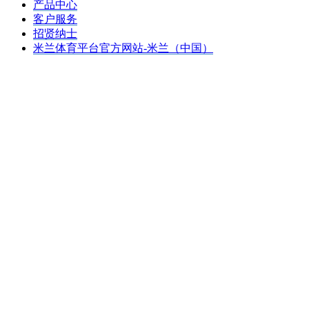
产品中心
客户服务
招贤纳士
米兰体育平台官方网站-米兰（中国）