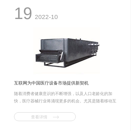
露，今后几年，我国干燥设备需求将在以下若干领域增长
19
明显。 在干燥设备类型上，将以热风加热常压干燥设
2022-10
备、真空干燥设备为主，其他诸如远红外线干燥设备、微
波干燥设备等特殊领域的用户也将逐步扩大应用数量;在
食品、药品干燥方面，对真空冷冻干燥设备中的较大规格
设备需求量将会增加;具有功能组合(如制粒—干燥、干燥
—过滤)的设备需求量也将增多;高自动化干燥设备在一些
应用领域将受到欢迎。另外，干燥设备外观质量将越来越
受到重视，腐蚀性物料烘干设备的耐腐能力和可靠的使用
寿命，将会受到用户特别关心。 我国加入WTO这么
多年来的事实证明，国内干燥设备行业发展正如专家预期
互联网为中国医疗设备市场提供新契机
所料，是挑战与机遇并存。就国内市场而言，由于我国干
随着消费者健康意识的不断增强，以及人口老龄化的加
燥设备行业已经开始进入较成熟的发展阶段，已能够比较
快，医疗器械行业将涌现更多的机会。尤其是随着移动互
好地满足各个领域用户的实际需要，而在价格上只有国外
联网的兴起，医疗器械行业开始大步迈入移动互联网时
相同产品的1/3，这使我国干燥设备在市场竞争中比进口
代。 随着近年来移动互联网的跨越式发展，越来越多
设备具有明显的价格优势;另一方面，由于干燥设备体积
查看详情
的行业和企业开始进驻移动互联网领域，医疗器械行业在
较大，大多数还涉及现场安装、调试和售后服务等工作，
过去一直采用的是传统经营模式，但是互联网成为了医疗
因此对国内用户而言，选用国产设备较选用进口设备更方