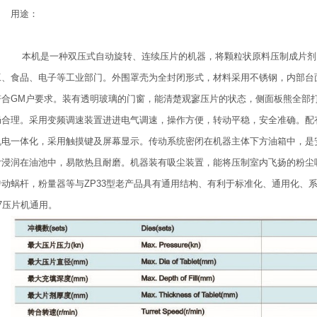
用途：
本机是一种双压式自动旋转、连续压片的机器，将颗粒状原料压制成片剂
工、食品、电子等工业部门。外围罩壳为全封闭形式，材料采用不锈钢，内部台
符合GM户要求。装有透明玻璃的门窗，能清楚观寥压片的状态，侧面板熊全部
局合理。采用变频调速装置进进电气调速，操作方便，转动平稳，安全准确。配
机电一体化，采用触摸键及屏幕显示。传动系统密闭在机器主体下方油箱中，是
付浸润在油池中，易散热且耐磨。机器装有吸尘装置，能将压制室内飞扬的粉尘
动蜗杆，粉量器等与ZP33型老产品具有通用结构、有利于标准化、通用化、系列化。冲模
37压片机通用。